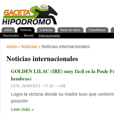
Inicio
Noticias
Carreras
Base de datos
Estadísticas
Nacionales
GacetaPDF
Caballos
General Caballos
Pronos/Puntos
Momentos de gloria
Preparadores
Breves
Programa
Clasificación general
2años
Ferdemente
Internacionales
Resultados
Jockeys
3años
4+años
Cuadras
1º Trimestre
Inscripciones
Jockeys
Criadores
2º Trimestre
Análisis
Preparadores
Tipos 
3º Tr
Inicio
›
Noticias
› Noticias internacionales
Noticias internacionales
GOLDEN LILAC (IRE) muy fácil en la Poule Fr
hembras)
LUN, 16/05/2011 - 17:18 — GH
Logra la victoria donde su madre tuvo que confor
posición
Leer más
»