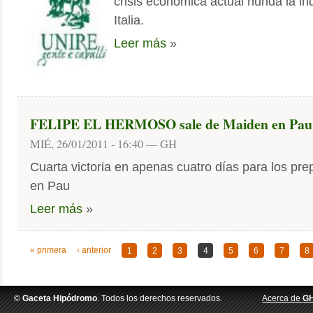
crisis económica actual hunda la ind
Italia.
Leer más
»
FELIPE EL HERMOSO sale de Maiden en Pau
MIÉ, 26/01/2011 - 16:40 — GH
Cuarta victoria en apenas cuatro días para los pr
en Pau
Leer más
»
« primera
‹ anterior
1
2
3
4
5
6
7
8
©
Gaceta Hipódromo
. Todos los derechos reservados.
Acerca de
G