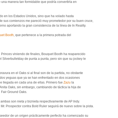
e una manera tan formidable que podría convertirla en
do en los Estados Unidos, sino que ha volado hasta
sde sus comienzos me pareció muy prometedor por su buen cruce,
no aportando la gran consistencia de la línea de In Reality.
uet Booth
, que pertenece a la primera potrada del
n Princes viniendo de finales, Bouquet Booth ha reaparecido
ilverbulletday de punta a punta, pero sin que su jockey le
ravura en el Oaks si al final son de la partida, no obstante
 dos yeguas que ya se han enfrentado en dos ocasiones
de llegada en cada una de ellas. Primero fue
Zazu
la
Anita Oaks, sin embargo, cambiando de táctica la hija de
el Fair Ground Oaks.
ambas son nieta y biznieta respectivamente de AP Indy.
e Mr. Prospector contra Bold Ruler seguirá de nuevo sobre la pista.
oseedor de un origen prácticamente perfecto ha comenzado su