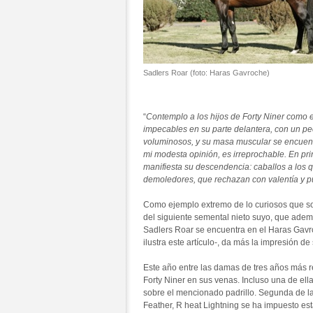
Sadlers Roar (foto: Haras Gavroche)
“
Contemplo a los hijos de Forty Niner como 
impecables en su parte delantera, con un p
voluminosos, y su masa muscular se encuentra
mi modesta opinión, es irreprochable. En pri
manifiesta su descendencia: caballos a los q
demoledores, que rechazan con valentía y p
Como ejemplo extremo de lo curiosos que son 
del siguiente semental nieto suyo, que ade
Sadlers Roar se encuentra en el Haras Gavro
ilustra este artículo-, da más la impresión de
Este año entre las damas de tres años más r
Forty Niner en sus venas. Incluso una de ella
sobre el mencionado padrillo. Segunda de l
Feather, R heat Lightning se ha impuesto e