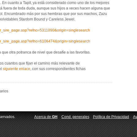
 En cuanto a Tapit, ya está considerado como uno de los mejores
stá fuera de toda duda, aunque sus hijos a veces hacen alguna que
ébol. Encumbrado más por sus hembras que por sus machos, Zazu
inolvidables Stardom Bound y Careless Jewel.
r/sr_sire_page.asp?refno=5311090&origin=singlesearch
r/sr_sire_page.asp?refno=6106474&origin=singlesearch
 que otra potranca de nivel que desafíe a las favoritas.
ros cuantos que fijan el camino más relevante de
el
siguiente enlace
, con sus correspondientes fichas
arios
servados.
Acerca de
GH
Cond. generales
Política de Privacidad
Av