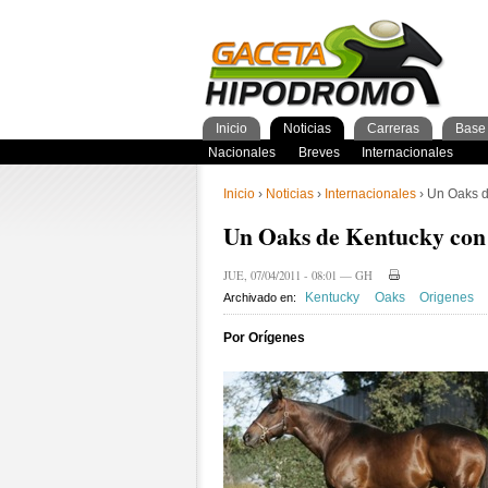
Inicio
Noticias
Carreras
Base 
Nacionales
GacetaPDF
Caballos
General Caballos
Pronos/Puntos
Momentos de gloria
Preparadores
Breves
Programa
Clasificación general
2años
Ferdemente
Internacionales
Resultados
Jockeys
3años
4+añ
Cuad
1º 
Ins
Inicio
›
Noticias
›
Internacionales
› Un Oaks d
Un Oaks de Kentucky con 
JUE, 07/04/2011 - 08:01 — GH
Kentucky
Oaks
Origenes
Archivado en:
Por Orígenes