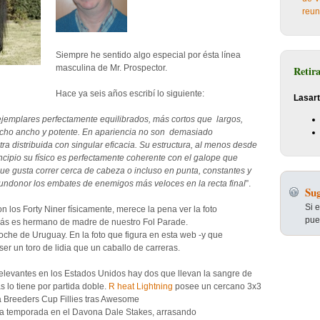
reun
Siempre he sentido algo especial por ésta línea
masculina de Mr. Prospector.
Retir
Hace ya seis años escribí lo siguiente:
Lasart
ejemplares perfectamente equilibrados, más cortos que largos,
echo ancho y potente. En apariencia no son demasiado
 distribuida con singular eficacia. Su estructura, al menos desde
ncipio su físico es perfectamente coherente con el galope que
ue gusta correr cerca de cabeza o incluso en punta, constantes y
undonor los embates de enemigos más veloces en la recta final
”.
Sug
Si 
los Forty Niner físicamente, merece la pena ver la foto
pue
más es hermano de madre de nuestro Fol Parade.
che de Uruguay. En la foto que figura en esta web -y que
 ser un toro de lidia que un caballo de carreras.
elevantes en los Estados Unidos hay dos que llevan la sangre de
s lo tiene por partida doble.
R heat Lightning
posee un cercano 3x3
a Breeders Cup Fillies tras Awesome
sta temporada en el Davona Dale Stakes, arrasando