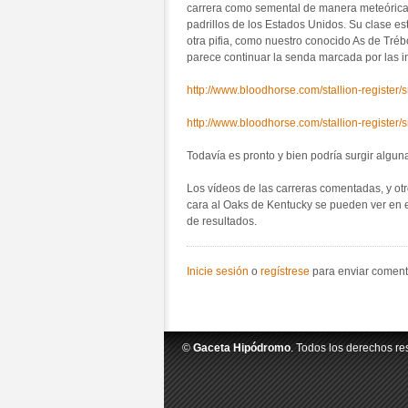
carrera como semental de manera meteórica.
padrillos de los Estados Unidos. Su clase e
otra pifia, como nuestro conocido As de Tr
parece continuar la senda marcada por las 
http://www.bloodhorse.com/stallion-registe
http://www.bloodhorse.com/stallion-registe
Todavía es pronto y bien podría surgir alguna
Los vídeos de las carreras comentadas, y ot
cara al Oaks de Kentucky se pueden ver en 
de resultados.
Inicie sesión
o
regístrese
para enviar coment
©
Gaceta Hipódromo
. Todos los derechos re