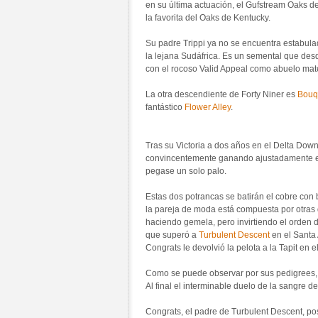
en su última actuación, el Gufstream Oaks d
la favorita del Oaks de Kentucky.
Su padre Trippi ya no se encuentra estabula
la lejana Sudáfrica. Es un semental que de
con el rocoso Valid Appeal como abuelo mater
La otra descendiente de Forty Niner es
Bouq
fantástico
Flower Alley
.
Tras su Victoria a dos años en el Delta Dow
convincentemente ganando ajustadamente el S
pegase un solo palo.
Estas dos potrancas se batirán el cobre con b
la pareja de moda está compuesta por otras
haciendo gemela, pero invirtiendo el orden 
que superó a
Turbulent Descent
en el Santa 
Congrats le devolvió la pelota a la Tapit en 
Como se puede observar por sus pedigrees, 
Al final el interminable duelo de la sangre d
Congrats, el padre de Turbulent Descent, p