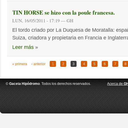
TIN HORSE se hizo con la poule francesa.
LUN, 16/05/2011 - 17:19 — GH
El tordo criado por La Duquesa de Moratalla: espa
Suiza, criadora y propietaria en Francia e Inglaterr
Leer más
»
« primera
‹ anterior
1
2
3
4
5
6
7
8
©
Gaceta Hipódromo
. Todos los derechos reservados.
Acerca de
G