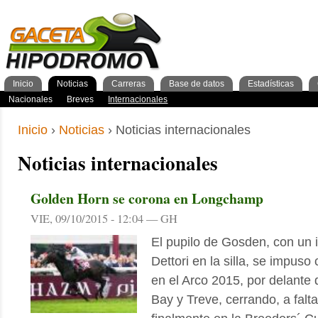
Inicio
Noticias
Carreras
Base de datos
Estadísticas
Nacionales
GacetaPDF
Caballos
General Caballos
Pronos/Puntos
Momentos de gloria
Preparadores
Breves
Programa
Clasificación general
2años
Ferdemente
Internacionales
Resultados
Jockeys
3años
4+años
Cuadras
1º Trimestre
Inscripciones
Jockeys
Criadores
2º Trimestre
Análisis
Preparadores
Tipos 
3º Tr
Inicio
›
Noticias
› Noticias internacionales
Noticias internacionales
Golden Horn se corona en Longchamp
VIE, 09/10/2015 - 12:04 — GH
El pupilo de Gosden, con un 
Dettori en la silla, se impuso
en el Arco 2015, por delante 
Bay y Treve, cerrando, a falta