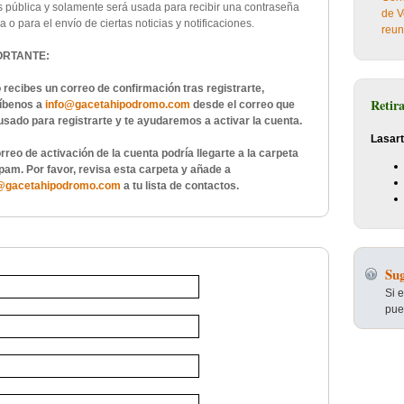
s pública y solamente será usada para recibir una contraseña
de V
 o para el envío de ciertas noticias y notificaciones.
reun
ORTANTE:
o recibes un correo de confirmación tras registrarte,
Retir
íbenos a
info@gacetahipodromo.com
desde el correo que
usado para registrarte y te ayudaremos a activar la cuenta.
Lasart
orreo de activación de la cuenta podría llegarte a la carpeta
pam. Por favor, revisa esta carpeta y añade a
@gacetahipodromo.com
a tu lista de contactos.
Sug
Si 
pue