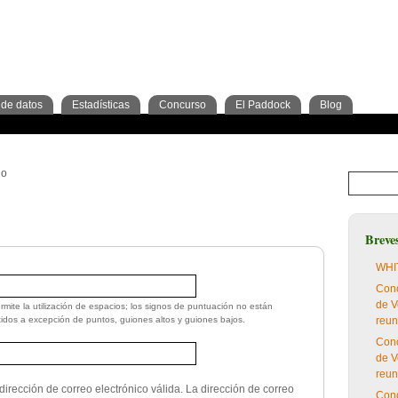
de datos
Estadísticas
Concurso
El Paddock
Blog
os
ras
Trimestre
cripciones
Jockeys
Criadores
2º Trimestre
Análisis
Preparadores
Tipos de apuesta
3º Trimestre
Cuadras
Blog del concurso
Criadores
io
Breve
WHIT
Conc
de V
rmite la utilización de espacios; los signos de puntuación no están
tidos a excepción de puntos, guiones altos y guiones bajos.
reun
Conc
de V
reun
irección de correo electrónico válida. La dirección de correo
Conc