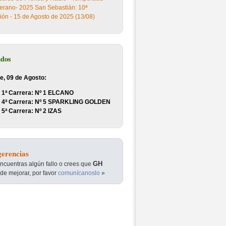
erano- 2025 San Sebastián: 10ª
ión - 15 de Agosto de 2025 (13/08)
ados
e, 09 de Agosto:
1ª Carrera: Nº 1 ELCANO
4ª Carrera: Nº 5 SPARKLING GOLDEN
5ª Carrera: Nº 2 IZAS
erencias
GH
encuentras algún fallo o crees que
de mejorar, por favor
comunícanoslo
»