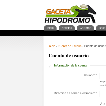
Inicio
Noticias
Carreras
Base 
Nacionales
GacetaPDF
Caballos
General Caballos
Pronos/Puntos
Momentos de gloria
Preparadores
Breves
Programa
Clasificación general
2años
Ferdemente
Internacionales
Resultados
Jockeys
3años
4+añ
Cuad
1º 
Ins
Sementales
Abuelos maternos
Inicio
›
Cuenta de usuario
› Cuenta de usuar
Cuenta de usuario
Información de la cuenta
Usuario:
*
Se pe
permi
Dirección de correo electrónico:
*
Una d