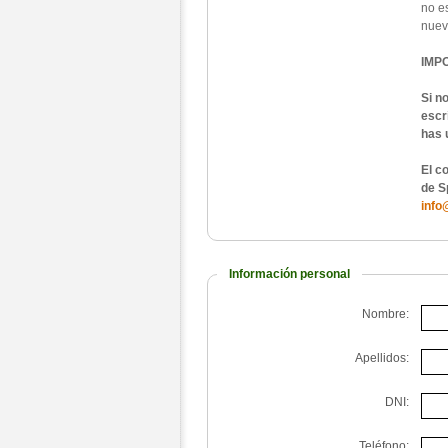
no e
nueva
IMP
Si n
escr
has 
El c
de S
info
Información personal
Nombre:
Apellidos:
DNI:
Teléfono: