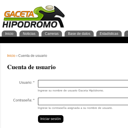
Inicio
Noticias
Carreras
Base de datos
Estadísticas
Nacionales
GacetaPDF
Caballos
General Caballos
Pronos/Puntos
Momentos de gloria
Preparadores
Breves
Programa
Clasificación general
2años
Ferdemente
Internacionales
Resultados
Jockeys
3años
4+años
Cuadras
1º Trimestre
Inscripciones
Jockeys
Criadores
2º Trimestre
Análisis
Preparadores
Tipos 
3º Tr
Sementales
Abuelos maternos
Inicio
› Cuenta de usuario
Cuenta de usuario
Usuario:
*
Ingrese su nombre de usuario Gaceta Hipódromo.
Contraseña:
*
Ingrese la contraseña asignada a su nombre de usuario.