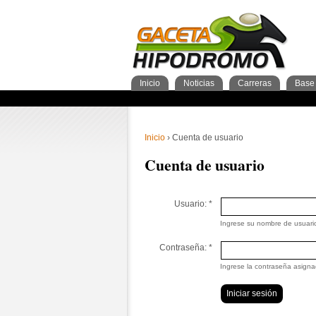
Inicio
Noticias
Carreras
Base 
Nacionales
GacetaPDF
Caballos
General Caballos
Pronos/Puntos
Momentos de gloria
Preparadores
Breves
Programa
Clasificación general
2años
Ferdemente
Internacionales
Resultados
Jockeys
3años
4+añ
Cuad
1º 
Ins
Sementales
Abuelos maternos
Inicio
› Cuenta de usuario
Cuenta de usuario
Usuario:
*
Ingrese su nombre de usuari
Contraseña:
*
Ingrese la contraseña asigna