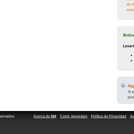
de V
reun
Retir
Lasart
Sug
Si 
pue
servados.
Acerca de
GH
Cond. generales
Política de Privacidad
Av