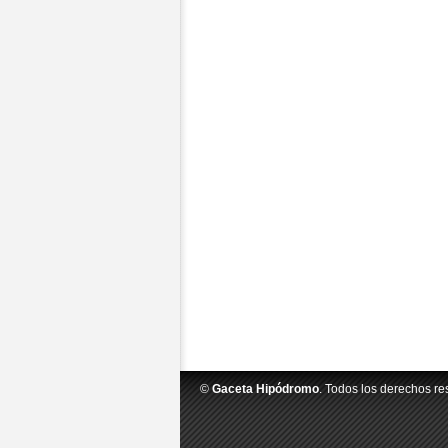
©
Gaceta Hipódromo
. Todos los derechos re