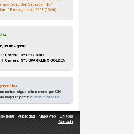
erano- 2025 San Sebastián: 10ª
ión - 15 de Agosto de 2025 (13/08)
ados
e, 09 de Agosto:
1ª Carrera: Nº 1 ELCANO
4ª Carrera: Nº 5 SPARKLING GOLDEN
erencias
GH
encuentras algún fallo o crees que
de mejorar, por favor
comunícanoslo
»
iso legal
Publicidad
Mapa web
Enlaces
Contacto